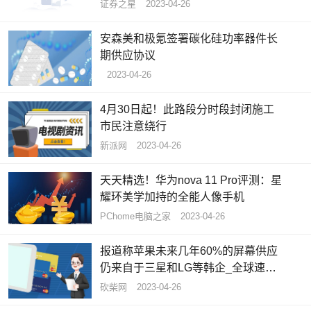
证券之星
2023-04-26
安森美和极氪签署碳化硅功率器件长
期供应协议
2023-04-26
4月30日起！此路段分时段封闭施工
市民注意绕行
新派网
2023-04-26
天天精选！华为nova 11 Pro评测：星
耀环美学加持的全能人像手机
PChome电脑之家
2023-04-26
报道称苹果未来几年60%的屏幕供应
仍来自于三星和LG等韩企_全球速看
料
砍柴网
2023-04-26