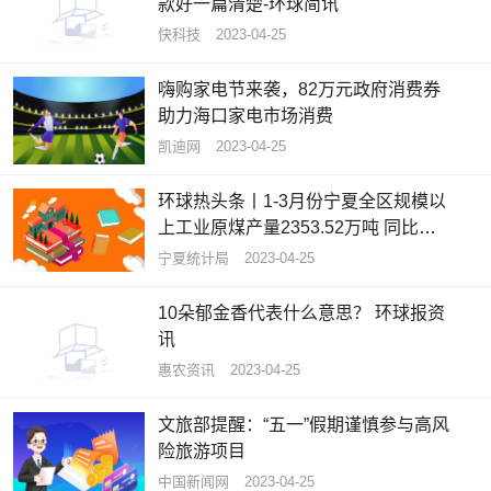
款好一篇清楚-环球简讯
快科技
2023-04-25
嗨购家电节来袭，82万元政府消费券
助力海口家电市场消费
凯迪网
2023-04-25
环球热头条丨1-3月份宁夏全区规模以
上工业原煤产量2353.52万吨 同比增
长5.2%
宁夏统计局
2023-04-25
10朵郁金香代表什么意思？ 环球报资
讯
惠农资讯
2023-04-25
文旅部提醒：“五一”假期谨慎参与高风
险旅游项目
中国新闻网
2023-04-25