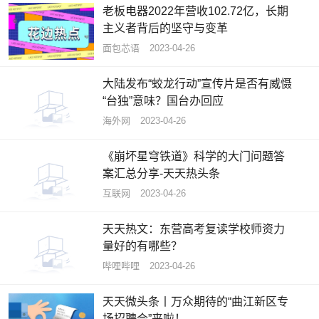
老板电器2022年营收102.72亿，长期
主义者背后的坚守与变革
面包芯语
2023-04-26
大陆发布“蛟龙行动”宣传片是否有威慑
“台独”意味？国台办回应
海外网
2023-04-26
《崩坏星穹铁道》科学的大门问题答
案汇总分享-天天热头条
互联网
2023-04-26
天天热文：东营高考复读学校师资力
量好的有哪些？
哔哩哔哩
2023-04-26
天天微头条丨万众期待的“曲江新区专
场招聘会”来啦！