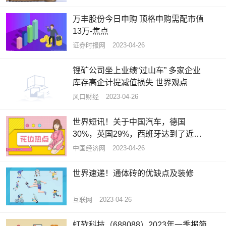
万丰股份今日申购 顶格申购需配市值
13万-焦点
证券时报网
2023-04-26
锂矿公司坐上业绩“过山车” 多家企业
库存高企计提减值损失 世界观点
风口财经
2023-04-26
世界短讯！关于中国汽车，德国
30%，英国29%，西班牙达到了近
50%……
中国经济网
2023-04-26
世界速递！通体砖的优缺点及装修
互联网
2023-04-26
虹软科技（688088）2023年一季报简