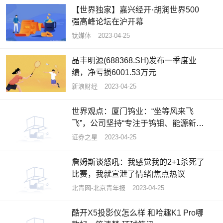
【世界独家】嘉兴经开·胡润世界500
强高峰论坛在沪开幕
钛媒体
2023-04-25
晶丰明源(688368.SH)发布一季度业
绩，净亏损6001.53万元
新浪财经
2023-04-25
世界观点：厦门钨业：“坐等风来飞
飞”，公司坚持“专注于钨钼、能源新材
料和稀土三大核心业务”的战略定位
证券之星
2023-04-25
詹姆斯谈怒吼：我感觉我的2+1杀死了
比赛，我就宣泄了情绪|焦点热议
北青网-北京青年报
2023-04-25
酷开X5投影仪怎么样 和哈趣K1 Pro哪