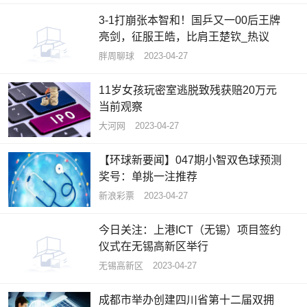
3-1打崩张本智和！国乒又一00后王牌
亮剑，征服王皓，比肩王楚钦_热议
胖周聊球
2023-04-27
11岁女孩玩密室逃脱致残获赔20万元
当前观察
大河网
2023-04-27
【环球新要闻】047期小智双色球预测
奖号：单挑一注推荐
新浪彩票
2023-04-27
今日关注：上港ICT（无锡）项目签约
仪式在无锡高新区举行
无锡高新区
2023-04-27
成都市举办创建四川省第十二届双拥