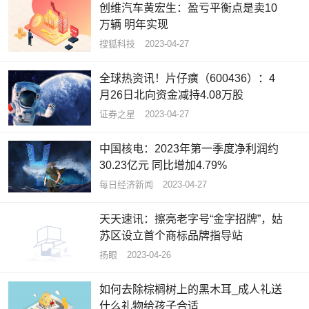
创维汽车黄宏生：盈亏平衡点是卖10
万辆 明年实现
搜狐科技
2023-04-27
全球热资讯！片仔癀（600436）：4
月26日北向资金减持4.08万股
证券之星
2023-04-27
中国核电：2023年第一季度净利润约
30.23亿元 同比增加4.79%
每日经济新闻
2023-04-27
天天速讯：擦亮老字号“金字招牌”，姑
苏区设立首个商标品牌指导站
扬眼
2023-04-26
如何去除棕榈树上的黑木耳_成人礼送
什么礼物给孩子合适