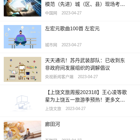
模范（先进）城（区、县）现场考评
会|快看点
中国网
2023-04-27
左宏元歌曲100首 左宏元
城市网
2023-04-27
天天通讯！苏丹武装部队：已收到东
非政府间发展组织的调解倡议
央视新闻客户端
2023-04-27
【上饶文旅周报202318】王心凌等歌
星为上饶五一旅游季预热！更多文旅
活动等着您！ 世界看热讯
上饶文旅
2023-04-27
廊田河