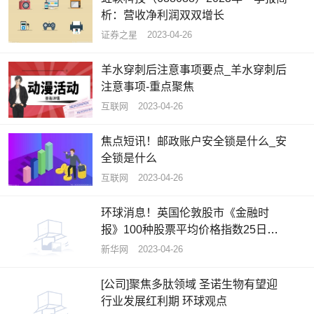
析：营收净利润双双增长
证券之星
2023-04-26
羊水穿刺后注意事项要点_羊水穿刺后
注意事项-重点聚焦
互联网
2023-04-26
焦点短讯！邮政账户安全锁是什么_安
全锁是什么
互联网
2023-04-26
环球消息！英国伦敦股市《金融时
报》100种股票平均价格指数25日下
跌
新华网
2023-04-26
[公司]聚焦多肽领域 圣诺生物有望迎
行业发展红利期 环球观点