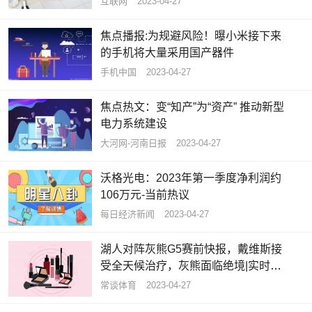
互联网
2023-04-27
焦点播报:为规避风险！曝小米接下来
的手机将大量采用国产器件
手机中国
2023-04-27
焦点热文：变“知产”为“资产” 推动新型
电力系统建设
大河网-河南日报
2023-04-27
沃格光电：2023年第一季度净利润约
106万元-当前热议
每日经济新闻
2023-04-27
湖人对阵灰熊G5赛前快报，戴维斯接
受全天候治疗，灰熊面临绝境|实时焦
点
常谈体育
2023-04-27