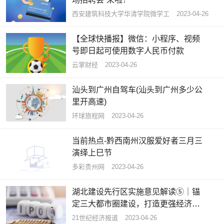
西安建筑科技大学华清学院微学工
2023-04-26
【全球快播报】微信：小程序、视频
号即日起可使用数字人民币付款
云掌财经
2023-04-26
汕头到广州自驾车(汕头到广州多少公
里开高速)
环球旅程网
2023-04-26
当前热点-黔西南州汉服爱好者三月三
演绎上巳节
多彩贵州网
2023-04-26
湖北建设先行区实施意见解读⑤｜锚
定三大都市圈建设，打造更强经济增
长极
21世纪经济报道
2023-04-26