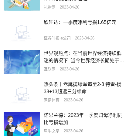
礼物网
2023-04-26
欣旺达：一季度净利亏损1.65亿元
证券时报·e公司
2023-04-26
世界观热点：在当前世界经济持续低
迷的情况下_当今世界经济长期处于低
迷状态主要是由于_ 造成的
互联网
2023-04-26
热头条丨老鹰擒绿军追至2-3 特雷-杨
38+13超远三分续命
网易体育
2023-04-26
诺思兰德：2023年一季度归母净利同
比亏损增加
犀牛之星
2023-04-26