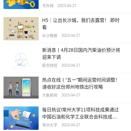
验学习交流活动 百事通
号外网
2023-04-27
H5｜让出长沙城，我们去露营！ 即时
看
长沙晚报
2023-04-27
新消息丨4月28日国内汽柴油价预计将
迎来下调
新华财经
2023-04-27
热点在线丨“五一”期间运营时间调整！
请收好这份郑州地铁出行攻略
大象新闻
2023-04-27
每日热议!常州大学11项科技成果通过
中国石油和化学工业联合会科技成果
鉴定
常州大学
2023-04-27