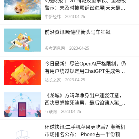
V观财报｜*ST商城及董事长、董秘被
警示：未及时披露诉讼进展|天天最资
讯
中新经纬
2023-04-25
前沿资讯!新德里街头马车狂飙
参考消息网
2023-04-25
今日最新！尽管OpenAI严格限制，仍
有用户绕过规定用ChatGPT生成色情
内容
站长之家
2023-04-25
《龙城》方靖晖净身出户迎娶江薏，
西决暴怒撞死渣男，最后锒铛入狱_当
前看点
互联网
2023-04-25
环球快讯:二手机苹果更吃香？翻新机
市场排名公布：iPhone占一半份额