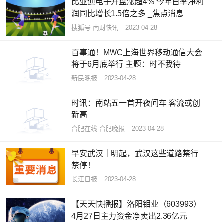
比亚迪电子开盘涨超4% 今年首季净利
润同比增长1.5倍之多 _焦点消息
搜狐号-南财快讯
2023-04-28
百事通！MWC上海世界移动通信大会
将于6月底举行 主题：时不我待
新民晚报
2023-04-28
时讯：南站五一首开夜间车 客流或创
新高
合肥在线-合肥晚报
2023-04-28
早安武汉｜明起，武汉这些道路禁行
禁停！
长江日报
2023-04-28
【天天快播报】洛阳钼业（603993）
4月27日主力资金净卖出2.36亿元