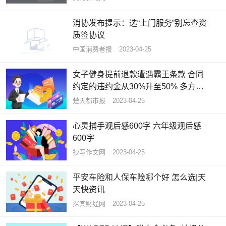
消协发布提示：选“上门服务”别忘查资
质签协议
中国消费者报
2023-04-25
女子健身提前退款遭遇霸王条款 合同
约定的违约金从30%升至50% 多方调
解终解决问题_当前播报
楚天都市报
2023-04-25
心灵捕手观后感600字 六年级观后感
600字
抄写作文网
2023-04-25
平安车险和人保车险哪个好 怎么选|天
天快资讯
探其财经网
2023-04-25