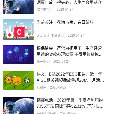
晒票：放下得失心，人生才会更从容
酷易软件园
2023-04-27
当前关注：花海市南，春日绽放
大众报业·半岛新闻
2023-04-27
银保监会：严禁为挪用于非生产经营
用途的贷款办理续贷 不得用续贷掩盖
信用风险
第一财经
2023-04-27
热文：B站2022年ESG报告：近一年
AIGC相关视频播放量超20亿，月活
UP主达370万
互联网
2023-04-27
德赛电池：2023年第一季度净利润约
7355万元 同比下降52.31%_环球快看
点
每日经济新闻
2023-04-27