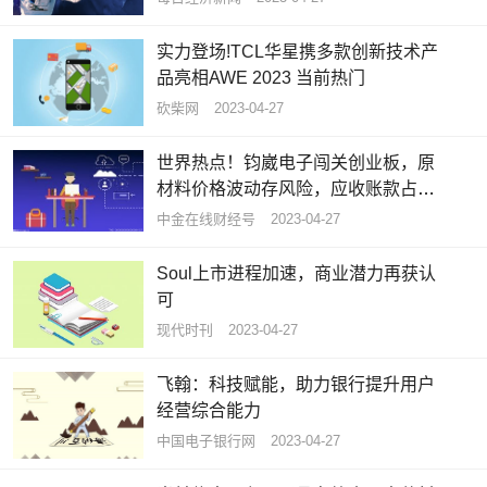
实力登场!TCL华星携多款创新技术产
品亮相AWE 2023 当前热门
砍柴网
2023-04-27
世界热点！钧崴电子闯关创业板，原
材料价格波动存风险，应收账款占比
较高
中金在线财经号
2023-04-27
Soul上市进程加速，商业潜力再获认
可
现代时刊
2023-04-27
飞翰：科技赋能，助力银行提升用户
经营综合能力
中国电子银行网
2023-04-27