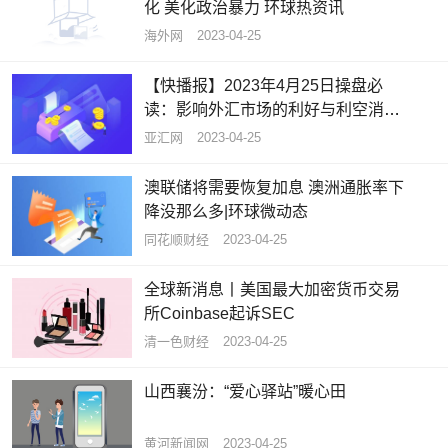
化 美化政治暴力 环球热资讯
海外网
2023-04-25
【快播报】2023年4月25日操盘必
读：影响外汇市场的利好与利空消息
集锦
亚汇网
2023-04-25
澳联储将需要恢复加息 澳洲通胀率下
降没那么多|环球微动态
同花顺财经
2023-04-25
全球新消息丨美国最大加密货币交易
所Coinbase起诉SEC
清一色财经
2023-04-25
山西襄汾：“爱心驿站”暖心田
黄河新闻网
2023-04-25