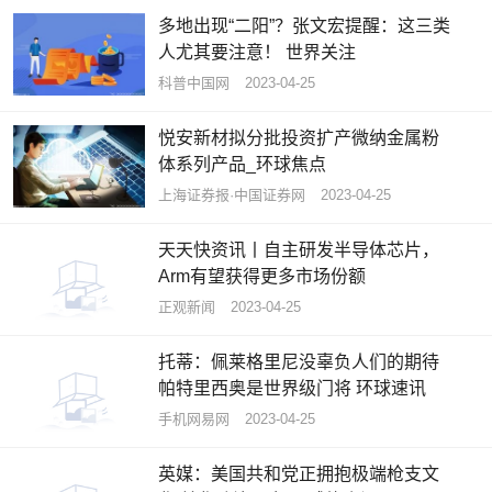
多地出现“二阳”？张文宏提醒：这三类
人尤其要注意！ 世界关注
科普中国网
2023-04-25
悦安新材拟分批投资扩产微纳金属粉
体系列产品_环球焦点
上海证券报·中国证券网
2023-04-25
天天快资讯丨自主研发半导体芯片，
Arm有望获得更多市场份额
正观新闻
2023-04-25
托蒂：佩莱格里尼没辜负人们的期待
帕特里西奥是世界级门将 环球速讯
手机网易网
2023-04-25
英媒：美国共和党正拥抱极端枪支文