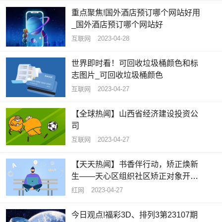
重点聚焦!国外酒店预订哪个网站好用
_国外酒店预订哪个网站好
互联网
2023-04-28
世界即时看！可回收垃圾桶颜色和标
志图片_可回收垃圾桶颜色
互联网
2023-04-27
【全球热闻】山西省经济建设投资公
司
互联网
2023-04-27
【天天热闻】书香伴行动，矫正焕新
生——天心区组织社区矫正对象开展
志愿服务活动
红网
2023-04-27
今日观点!福彩3D、排列3第23107期