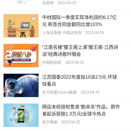
全景网
2023-04-25
中材国际一季度实现净利润约6.17亿
元 新签合同金额同比增103%
上海证券报·中国证券网
2023-04-25
“江南名楼”滕王阁上演“滕王阁·江西诗
派”经典诗歌吟唱会
中国新闻网
2023-04-25
江苏国泰2022年度拟10派2.5元 环球
快看点
东方财富Choice数据
2023-04-25
网店未经授权售卖“剧本杀”作品，原作
者起诉获赔1.3万元|全球今热点
扬子晚报
2023-04-25