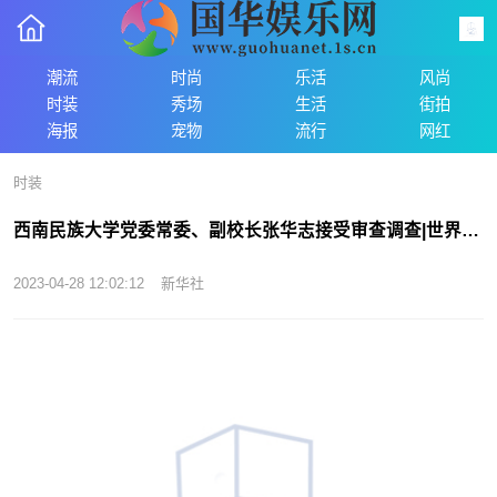
潮流
时尚
乐活
风尚
时装
秀场
生活
街拍
海报
宠物
流行
网红
时装
西南民族大学党委常委、副校长张华志接受审查调查|世界播报
2023-04-28 12:02:12
新华社