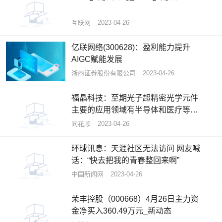
互联网
2023-04-26
亿联网络(300628)：盈利能力提升
AIGC赋能发展
浙商证券股份有限公司
2023-04-26
福晶科技：至期光子超精密光学元件
主要的应用领域有半导体和医疗等领
域
同花顺
2023-04-26
环球讯息：天涯社区无法访问 网友喊
话：“快去把我的青春整回来啊”
中国新闻网
2023-04-26
荣丰控股（000668）4月26日主力资
金净买入360.49万元_新动态