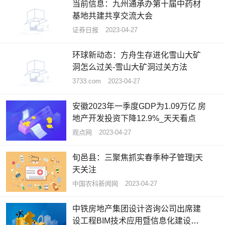
当前信息：九州通承办第十届中药材
基地共建共享交流大会
证券日报
2023-04-27
环球新动态：方舟生存进化雪山大矿
洞怎么过关-雪山大矿洞过关方法
3733.com
2023-04-27
安徽2023年一季度GDP为1.09万亿 房
地产开发投资下降12.9%_天天看点
观点网
2023-04-27
旬邑县：三聚焦抓实春季种子管理|天
天关注
中国农科新闻网
2023-04-27
中铁房地产集团设计咨询公司出席建
设工程BIM技术应用暨信息化建设经