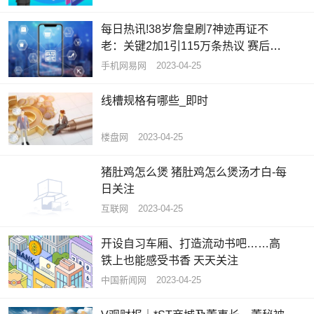
每日热讯!38岁詹皇刷7神迹再证不
老：关键2加1引115万条热议 赛后不
贪功
手机网易网
2023-04-25
线槽规格有哪些_即时
楼盘网
2023-04-25
猪肚鸡怎么煲 猪肚鸡怎么煲汤才白-每
日关注
互联网
2023-04-25
开设自习车厢、打造流动书吧……高
铁上也能感受书香 天天关注
中国新闻网
2023-04-25