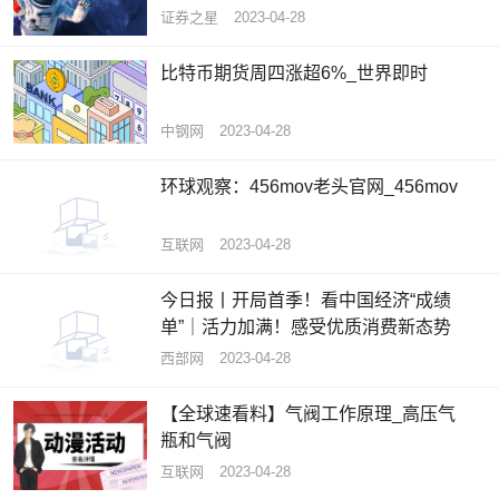
证券之星
2023-04-28
比特币期货周四涨超6%_世界即时
中钢网
2023-04-28
环球观察：456mov老头官网_456mov
互联网
2023-04-28
今日报丨开局首季！看中国经济“成绩
单”｜活力加满！感受优质消费新态势
西部网
2023-04-28
【全球速看料】气阀工作原理_高压气
瓶和气阀
互联网
2023-04-28