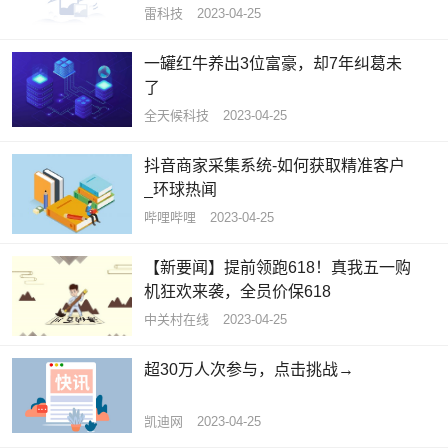
雷科技
2023-04-25
一罐红牛养出3位富豪，却7年纠葛未
了
全天候科技
2023-04-25
抖音商家采集系统-如何获取精准客户
_环球热闻
哔哩哔哩
2023-04-25
【新要闻】提前领跑618！真我五一购
机狂欢来袭，全员价保618
中关村在线
2023-04-25
超30万人次参与，点击挑战→
凯迪网
2023-04-25